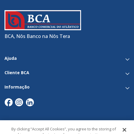
BCA, Nôs Banco na Nôs Tera
Ajuda
Cliente BCA
Informação
By clicking “Accept All Cookies”, you agree to the storing of
Links Úteis​