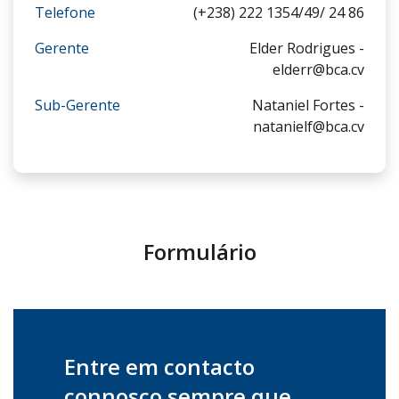
Telefone
(+238) 222 1354/49/ 24 86
Gerente
Elder Rodrigues -
elderr@bca.cv
Sub-Gerente
Nataniel Fortes -
natanielf@bca.cv
Formulário
Entre em contacto
connosco sempre que