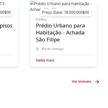
000$00
Preço Base: 18.000.000$00
Prédios
pisos
Prédio Urbano para
Habitação - Achada
São Filipe
Ilha de Santiago
Saiba mais
Ver Imóveis