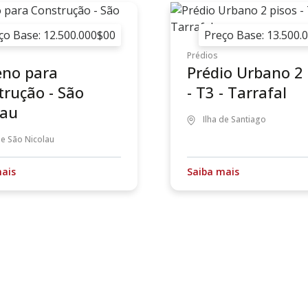
ço Base: 12.500.000$00
Preço Base: 13.500.
s
Prédios
eno para
Prédio Urbano 2 
trução - São
- T3 - Tarrafal
lau
Ilha de Santiago
de São Nicolau
mais
Saiba mais