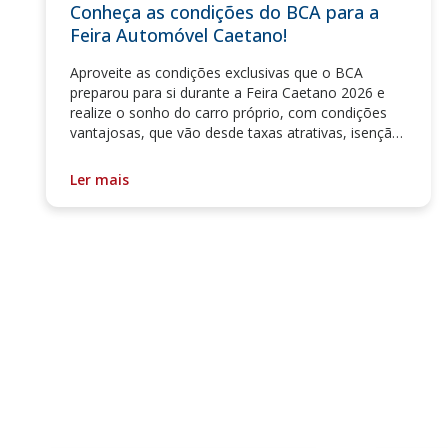
Conheça as condições do BCA para a
Feira Automóvel Caetano!
Aproveite as condições exclusivas que o BCA
preparou para si durante a Feira Caetano 2026 e
realize o sonho do carro próprio, com condições
vantajosas, que vão desde taxas atrativas, isenção
na comissão de abertura de crédito e descontos no
seguro automóvel com a Garantia Seguros.
Ler mais