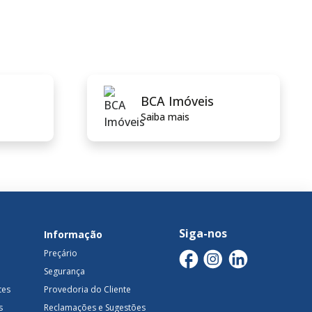
BCA Imóveis
Saiba mais
Siga-nos
Informação
Preçário
Segurança
tes
Provedoria do Cliente
s
Reclamações e Sugestões