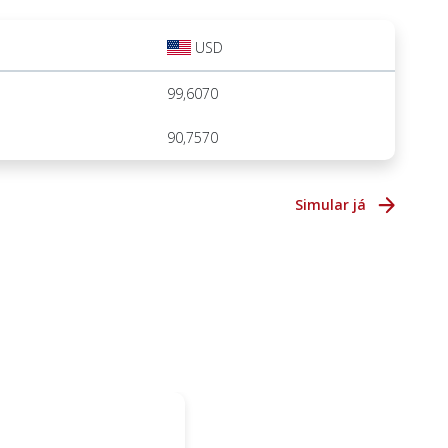
USD
99,6070
90,7570
Simular já