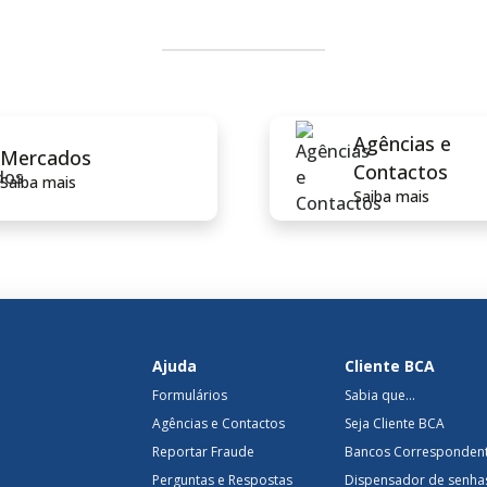
Agências e
Mercados
Contactos
Saiba mais
Saiba mais
Ajuda
Cliente BCA
Formulários
Sabia que...
Agências e Contactos
Seja Cliente BCA
Reportar Fraude
Bancos Corresponden
Perguntas e Respostas
Dispensador de senha