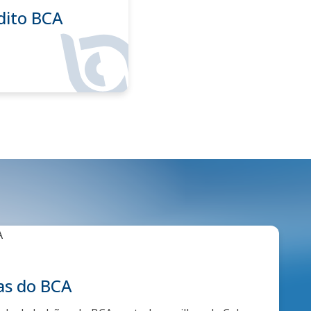
dito BCA
as do BCA