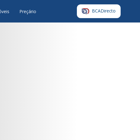
BCADirecto
óveis
Preçário