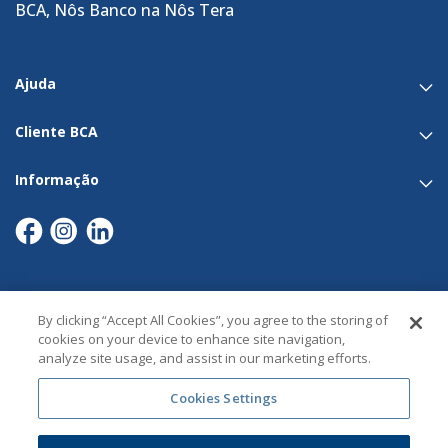
BCA, Nôs Banco na Nôs Tera
Ajuda
Cliente BCA
Informação
By clicking “Accept All Cookies”, you agree to the storing of
Links Úteis​
cookies on your device to enhance site navigation,
analyze site usage, and assist in our marketing efforts.
Política de Cookies
Política de Privacidade​
Cookies Settings
Recrutamento