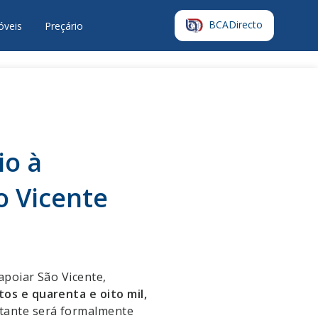
BCADirecto
óveis
Preçário
io à
o Vicente
apoiar São Vicente,
os e quarenta e oito mil,
ntante será formalmente