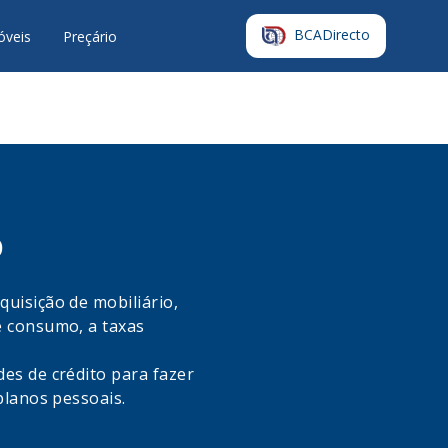
BCADirecto
óveis
Preçário
o
uisição de mobiliário,
e consumo, a taxas
es de crédito para fazer
planos pessoais.