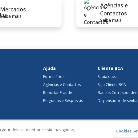
Agências e
Mercados
Contactos
Saiba mais
Saiba mais
Ajuda
Cliente BCA
Formulários
Sabia que...
Agências e Contactos
Seja Cliente BCA
Reportar Fraude
Bancos Corresponden
Perguntas e Respostas
Dispensador de senha
on your device to enhance site navigation,
servados
Links Úteis​
Política de Cookies
Política de Privacida
Cookies Se