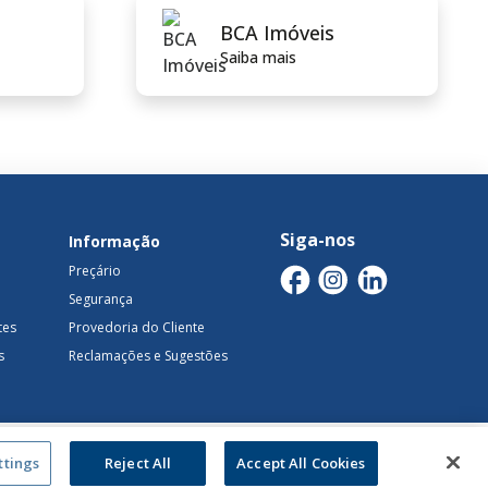
BCA Imóveis
Saiba mais
Siga-nos
Informação
Preçário
Segurança
tes
Provedoria do Cliente
s
Reclamações e Sugestões
de​
Recrutamento
Mapa Do Site
ttings
Reject All
Accept All Cookies